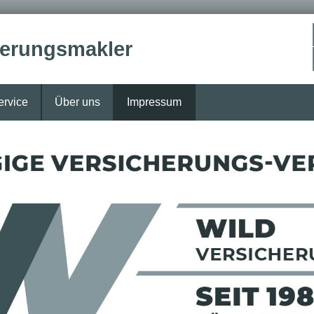
herungs­makler
ervice
Über uns
Impressum